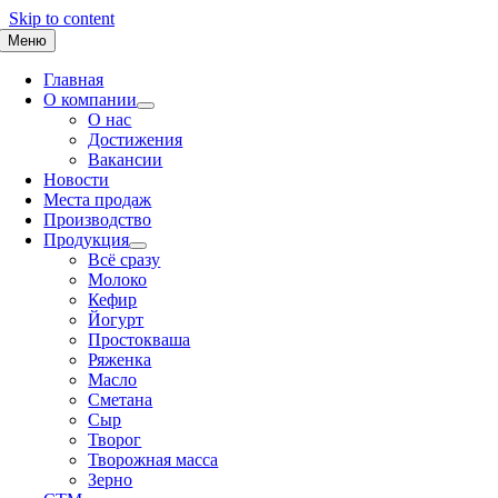
Skip to content
Меню
Главная
О компании
О нас
Достижения
Вакансии
Новости
Места продаж
Производство
Продукция
Всё сразу
Молоко
Кефир
Йогурт
Простокваша
Ряженка
Масло
Сметана
Сыр
Творог
Творожная масса
Зерно