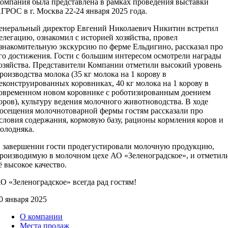
омпания была представлена в рамках проведения выставки
ГРОС в г. Москва 22-24 января 2025 года.
енеральный директор Евгений Николаевич Никитин встретил
елегацию, ознакомил с историей хозяйства, провел
знакомительную экскурсию по ферме Ельдигино, рассказал про
го достижения. Гости с большим интересом осмотрели награды
озяйства. Представители Компании отметили высокий уровень
роизводства молока (35 кг молока на 1 корову в
еконструированных коровниках, 40 кг молока на 1 корову в
овременном новом коровнике с роботизированным доением
оров), культуру ведения молочного животноводства. В ходе
осещения молочнотоварной фермы гостям рассказали про
словия содержания, кормовую базу, рационы кормления коров и
олодняка.
 завершении гости продегустировали молочную продукцию,
роизводимую в молочном цехе АО «Зеленоградское», и отметил
ё высокое качество.
О «Зеленоградское» всегда рад гостям!
0 января 2025
О компании
Места продаж