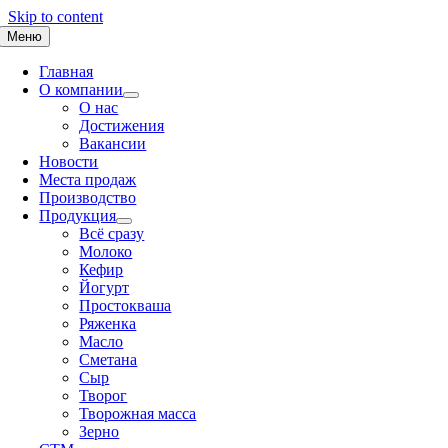
Skip to content
Меню
Главная
О компании
О нас
Достижения
Вакансии
Новости
Места продаж
Производство
Продукция
Всё сразу
Молоко
Кефир
Йогурт
Простокваша
Ряженка
Масло
Сметана
Сыр
Творог
Творожная масса
Зерно