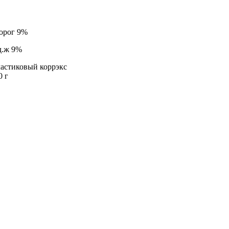
орог 9%
д.ж 9%
астиковый коррэкс
0 г