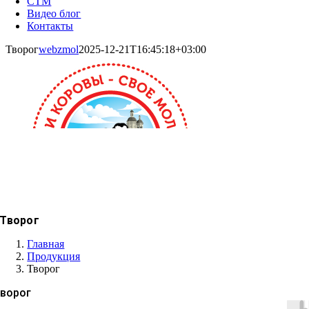
СТМ
Видео блог
Контакты
Творог
webzmol
2025-12-21T16:45:18+03:00
Творог
Главная
Продукция
Творог
ворог