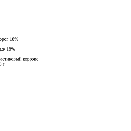
орог 18%
д.ж 18%
астиковый коррэкс
0 г