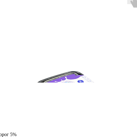
орог 5%