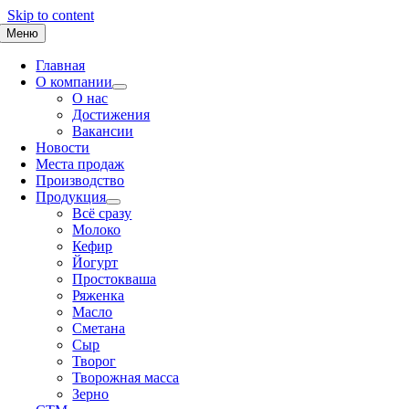
Skip to content
Меню
Главная
О компании
О нас
Достижения
Вакансии
Новости
Места продаж
Производство
Продукция
Всё сразу
Молоко
Кефир
Йогурт
Простокваша
Ряженка
Масло
Сметана
Сыр
Творог
Творожная масса
Зерно