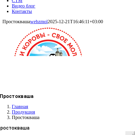
СТМ
Видео блог
Контакты
Простокваша
webzmol
2025-12-21T16:46:11+03:00
Простокваша
Главная
Продукция
Простокваша
Простокваша