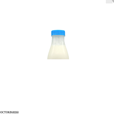
остокваша