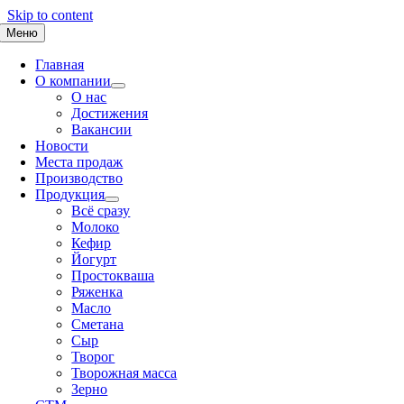
Skip to content
Меню
Главная
О компании
О нас
Достижения
Вакансии
Новости
Места продаж
Производство
Продукция
Всё сразу
Молоко
Кефир
Йогурт
Простокваша
Ряженка
Масло
Сметана
Сыр
Творог
Творожная масса
Зерно